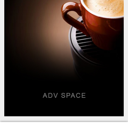
Polhukam
Nusantara
Ekobistek
Peristiwa
Olahraga
Hiburan
RD
TV
Opini
Rubrik
Desa
Channel
Redaksi
Sijunjung