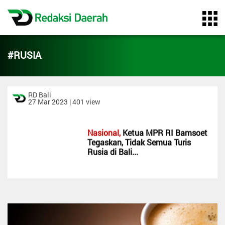
#Rusia
Home
#RUSIA
Profil
Redaksi
RD Bali
27 Mar 2023 | 401 view
Pasang
Iklan
Nasional,
Ketua MPR RI Bamsoet
Syarat &
Tegaskan, Tidak Semua Turis
Ketentuan
Rusia di Bali...
Pedoman
Media
Cyber
Kategori