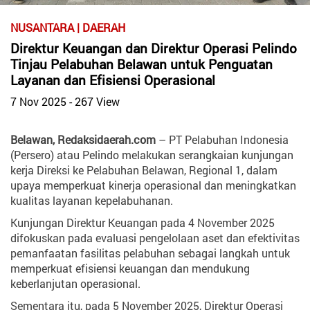
Polhukam
NUSANTARA | DAERAH
Nusantara
Direktur Keuangan dan Direktur Operasi Pelindo
Ekobistek
Tinjau Pelabuhan Belawan untuk Penguatan
Peristiwa
Layanan dan Efisiensi Operasional
Olahraga
7 Nov 2025 - 267 View
Hiburan
Belawan,
Redaksidaerah.com
– PT Pelabuhan Indonesia
RD
TV
(Persero) atau Pelindo melakukan serangkaian kunjungan
kerja Direksi ke Pelabuhan Belawan, Regional 1, dalam
Opini
upaya memperkuat kinerja operasional dan meningkatkan
Rubrik
kualitas layanan kepelabuhanan.
Desa
Kunjungan Direktur Keuangan pada 4 November 2025
difokuskan pada evaluasi pengelolaan aset dan efektivitas
Channel
pemanfaatan fasilitas pelabuhan sebagai langkah untuk
memperkuat efisiensi keuangan dan mendukung
Redaksi
keberlanjutan operasional.
Sijunjung
Sementara itu, pada 5 November 2025, Direktur Operasi