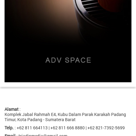
Alamat
:
Komplek Jabal Rahmah E4, Kubu Dalam Parak Karakah Padang
Timur, Kota Padang - Sumatera Barat
Telp.
: +62 811 664113 | +62 811 666 8880 | +62 821-7392-5699
Email
: triadinmedia@gmail.com