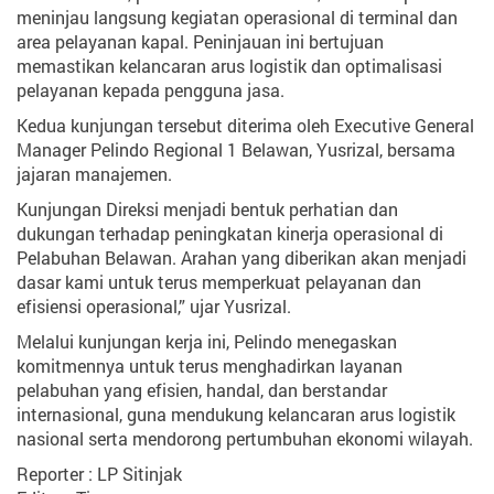
Redaksi
meninjau langsung kegiatan operasional di terminal dan
Jabar
area pelayanan kapal. Peninjauan ini bertujuan
Redaksi
memastikan kelancaran arus logistik dan optimalisasi
Sawahlunto
pelayanan kepada pengguna jasa.
Redaksi
Kedua kunjungan tersebut diterima oleh Executive General
Aceh
Manager Pelindo Regional 1 Belawan, Yusrizal, bersama
Redaksi
jajaran manajemen.
Padang
Kunjungan Direksi menjadi bentuk perhatian dan
Redaksi
dukungan terhadap peningkatan kinerja operasional di
Malut
Pelabuhan Belawan. Arahan yang diberikan akan menjadi
dasar kami untuk terus memperkuat pelayanan dan
Redaksi
Jateng
efisiensi operasional,” ujar Yusrizal.
Redaksi
Melalui kunjungan kerja ini, Pelindo menegaskan
Jatim
komitmennya untuk terus menghadirkan layanan
pelabuhan yang efisien, handal, dan berstandar
Redaksi
internasional, guna mendukung kelancaran arus logistik
Banten
nasional serta mendorong pertumbuhan ekonomi wilayah.
Redaksi
Sulawesi
Reporter : LP Sitinjak