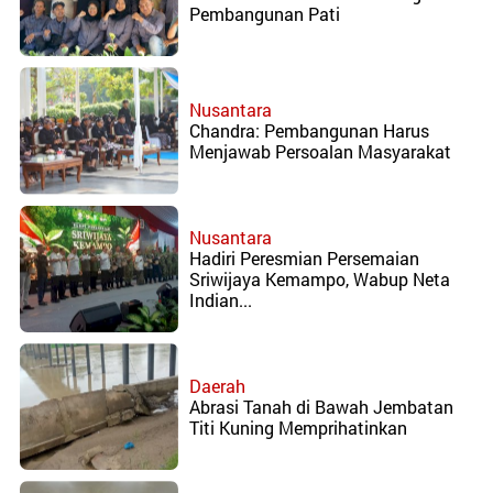
Kalimantan
Pembangunan Pati
Barat
Kalimantan
Tengah
Nusantara
Dafris
Chandra: Pembangunan Harus
Menjawab Persoalan Masyarakat
RD
Bali
Sumatera
Selatan
Nusantara
Hadiri Peresmian Persemaian
RDNTB
Sriwijaya Kemampo, Wabup Neta
Sulawesi
Indian...
Utara
Yogyakarta
Daerah
Papua
Abrasi Tanah di Bawah Jembatan
Kepri
Titi Kuning Memprihatinkan
Bengkulu
Sulteng