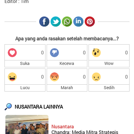
Editor : Tim
Seni
Budaya
Redaksi
Sumbar
Redaksi
Apa yang anda rasakan setelah membacanya...?
NTT
Redaksi
0
0
0
Sumut
Redaksi
Suka
Kecewa
Wow
Jambi
0
0
0
Redaksi
Riau
Lucu
Marah
Sedih
Redaksi
Jakarta
NUSANTARA LAINNYA
Rubrik
Desa
Kalimantan
Nusantara
Timur
Chandra: Media Mitra Strategis