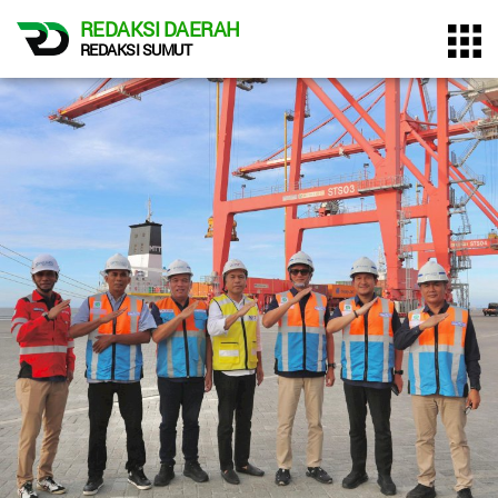
REDAKSI DAERAH
REDAKSI SUMUT
Home
Profil
Redaksi
Pasang
Iklan
Syarat &
Ketentuan
Pedoman
Media
Cyber
Kategori